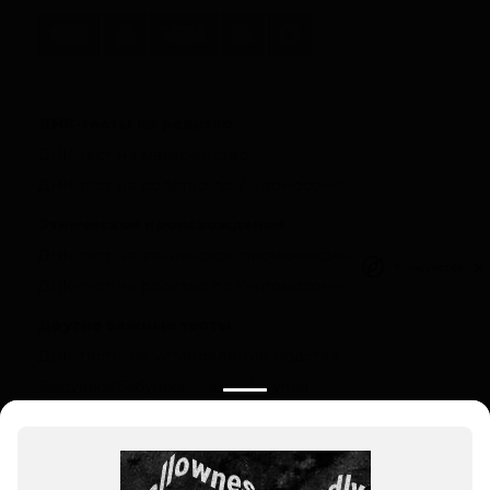
ДНК-тесты на родство
ДНК-тест на материнство
ДНК-тест на родство по Y-хромосоме
Этническое происхождение
ДНК-тест на этническое происхождение в
Privacy notice
ДНК-тест на родство по Y-хромосоме
Другие важные тесты
ДНК-тесты на установление родства
Дедушка/бабушка — внук/внучка
Полезная информация
О компании
Цены