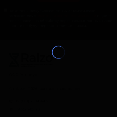
Нажимая кнопку "Связаться", Вы автоматически
соглашаетесь с
политикой конфиденциальности
и даете
свое согласие на обработку персональных данных. Ваши
данные не будут переданы третьим лицам.
ООО "Атериус"
© ralzo.ru, 2026 все права защищены
+7 (861) 258-84-87
info@ralzo.ru