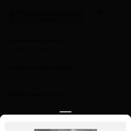
Privacy notice
ДНК-тесты на родство
ДНК-тест на материнство
ДНК-тест на родство по Y-хромосоме
Этническое происхождение
ДНК-тест на этническое происхождение в
ДНК-тест на родство по Y-хромосоме
Другие важные тесты
ДНК-тесты на установление родства
Дедушка/бабушка — внук/внучка
Полезная информация
О компании