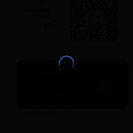
По выставленному счету.
Компания «Ралзо» является ведущей в области ДНК-
исследований. Выберите удобный для вас способ